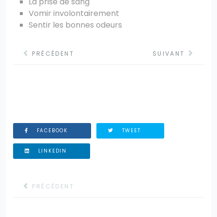
La prise de sang
Vomir involontairement
Sentir les bonnes odeurs
PRÉCÉDENT
SUIVANT
FACEBOOK
TWEET
LINKEDIN
ARTICLE PRÉCÉDENT : APPEL À LA PAIX
PRÉCÉDENT