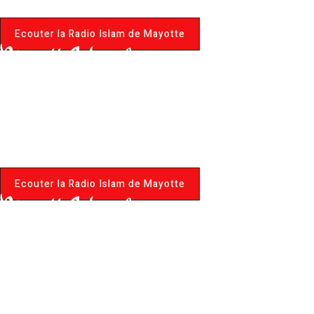
Ecouter la Radio Islam de Mayotte
MayotteIslam.fr
Le Portail de la Communauté
Musulmane de Mayotte
Ecouter la Radio Islam de Mayotte
MayotteIslam.fr
Le Portail de la Communauté
Musulmane de Mayotte