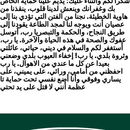
شكرا لكم والثناء عليك؛ يديم علينا حماية الخاص
بك وغفرانك وينعش لدينا قلوب، ينقذنا من
هاوية الخطيئة. نجنا من الفتن التي تؤدي بنا إلى
عصيان أنت ويوجه لنا لمجد الطاعة يقودنا إلى
طريق النجاح، والحكمة والتبصر
يا رب، أتوسل
عفوك والصحة في هذه الحياة والآخرة. يا رب،
أستغفر لكم والسلام في ديني، حياتي، عائلتي
وثروة بلدي. يا رب! إخفاء العيوب بلدي وضعني
بعيدا عن كل ما عندي من الاهوال. يا رب
احفظني من أمامي، ورائي، على يميني، على
يساري وفوقي وأنا أضع نفسي تحت حماية تا
عظمة أنني لا قتل على يد تحتي