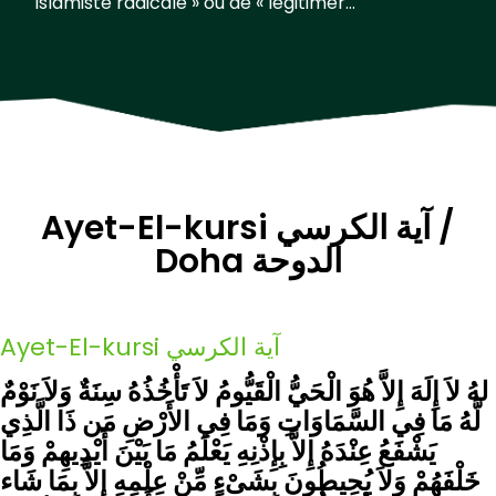
islamiste radicale » ou de « légitimer...
Ayet-El-kursi آية الكرسي /
Doha الدوحة
Ayet-El-kursi آية الكرسي
لهُ لاَ إِلَهَ إِلاَّ هُوَ الْحَيُّ الْقَيُّومُ لاَ تَأْخُذُهُ سِنَةٌ وَلاَ نَوْمٌ
لَّهُ مَا فِي السَّمَاوَاتِ وَمَا فِي الأَرْضِ مَن ذَا الَّذِي
يَشْفَعُ عِنْدَهُ إِلاَّ بِإِذْنِهِ يَعْلَمُ مَا بَيْنَ أَيْدِيهِمْ وَمَا
خَلْفَهُمْ وَلاَ يُحِيطُونَ بِشَىْءٍ مِّنْ عِلْمِهِ إِلاَّ بِمَا شَاء