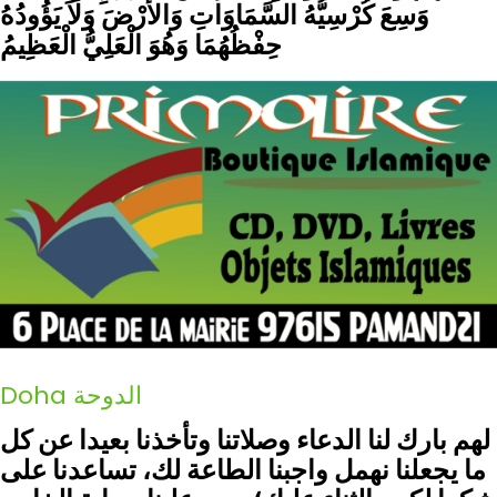
وَسِعَ كُرْسِيُّهُ السَّمَاوَاتِ وَالأَرْضَ وَلاَ يَؤُودُهُ
حِفْظُهُمَا وَهُوَ الْعَلِيُّ الْعَظِيمُ
Doha الدوحة
لهم بارك لنا الدعاء وصلاتنا وتأخذنا بعيدا عن كل
ما يجعلنا نهمل واجبنا الطاعة لك، تساعدنا على