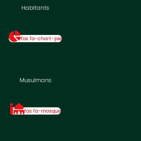
Habitants
fas fa-chart-pie
Musulmans
fas fa-mosque