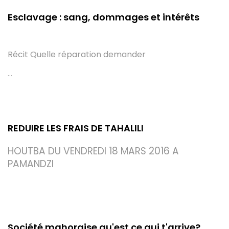
9 Mars 2016
Esclavage : sang, dommages et intérêts
Récit
Quelle réparation demander
...
1 Avril 2016
REDUIRE LES FRAIS DE TAHALILI
HOUTBA DU VENDREDI 18 MARS 2016 A
PAMANDZI
8 Mars 2016
Société mahoraise qu'est ce qui t'arrive?